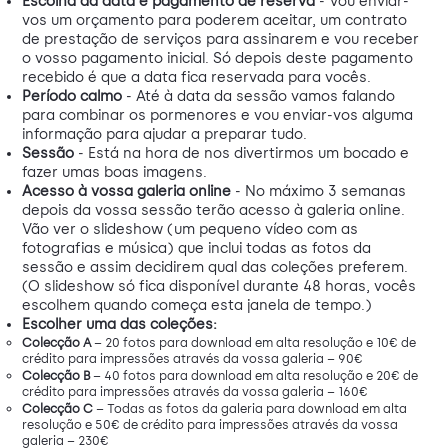
Escolha da data e pagamento de reserva
- Vou enviar-
vos um orçamento para poderem aceitar, um contrato
de prestação de serviços para assinarem e vou receber
o vosso pagamento inicial. Só depois deste pagamento
recebido é que a data fica reservada para vocês.
Período calmo
- Até à data da sessão vamos falando
para combinar os pormenores e vou enviar-vos alguma
informação para ajudar a preparar tudo.
Sessão
- Está na hora de nos divertirmos um bocado e
fazer umas boas imagens.
Acesso à vossa galeria online
- No máximo 3 semanas
depois da vossa sessão terão acesso à galeria online.
Vão ver o slideshow (um pequeno vídeo com as
fotografias e música) que inclui todas as fotos da
sessão e assim decidirem qual das coleções preferem.
(O slideshow só fica disponível durante 48 horas, vocês
escolhem quando começa esta janela de tempo.)
Escolher uma das coleções:
Colecção A
– 20 fotos para download em alta resolução e 10€ de
crédito para impressões através da vossa galeria – 90€
Colecção B
– 40 fotos para download em alta resolução e 20€ de
crédito para impressões através da vossa galeria – 160€
Colecção C
– Todas as fotos da galeria para download em alta
resolução e 50€ de crédito para impressões através da vossa
galeria – 230€