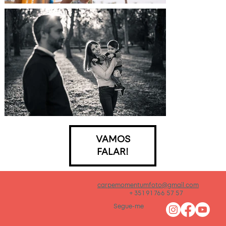
VAMOS
FALAR!
carpemomentumfoto@gmail.com
+ 351 91 766 57 57
Segue-me