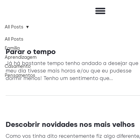
All Posts
All Posts
Família
Parar o tempo
Aprendizagem
Já há bastante tempo tenho andado a desejar que
Casamento
meu dia tivesse mais horas e/ou que eu pudesse
Pensamentos
dormir menos! Tenho um sentimento que...
Descobrir novidades nos mais velhos
Como vos tinha dito recentemente fiz algo diferente