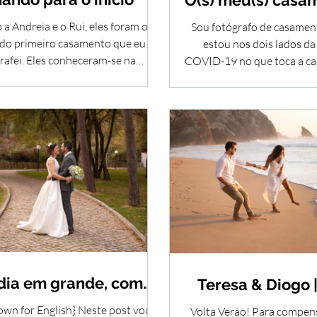
O(s) meu(s) casam
covid-1
 a Andreia e o Rui, eles foram os
Sou fotógrafo de casament
 do primeiro casamento que eu
estou nos dois lados da
rafei. Eles conheceram-se na
COVID-19 no que toca a cas
Universidade de Aveiro.
como muitos.
dia em grande, com
Teresa & Diogo 
duas festas!
down for English} Neste post vou
Volta Verão! Para compens