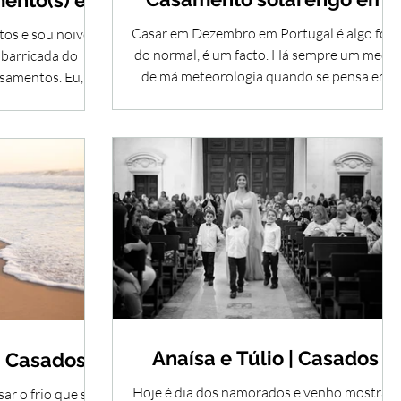
ento(s) e o
Dezembro
9
Casar em Dezembro em Portugal é algo fora
os e sou noivo,
do normal, é um facto. Há sempre um medo
 barricada do
de má meteorologia quando se pensa em
amentos. Eu, tal
casamentos fora...
..
Anaísa e Túlio | Casados
| Casados
Hoje é dia dos namorados e venho mostrar-
ar o frio que se