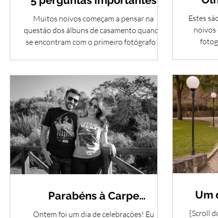
5 perguntas importantes
sobre álbuns de casamento
Estes são
Muitos noivos começam a pensar na
noivos
questão dos álbuns de casamento quando
fotog
se encontram com o primeiro fotógrafo e
depois vêm as perguntas!
Um 
Parabéns à Carpe
Momentum... e a mim
{Scroll 
Ontem foi um dia de celebrações! Eu