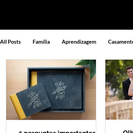
All Posts
Família
Aprendizagem
Casament
Olh