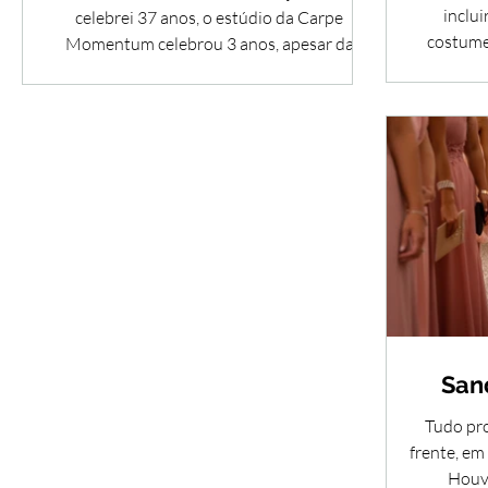
também!
inclui
celebrei 37 anos, o estúdio da Carpe
costume.
Momentum celebrou 3 anos, apesar da
Carpe Momentum em si já...
San
Tudo pr
frente, em
Houv