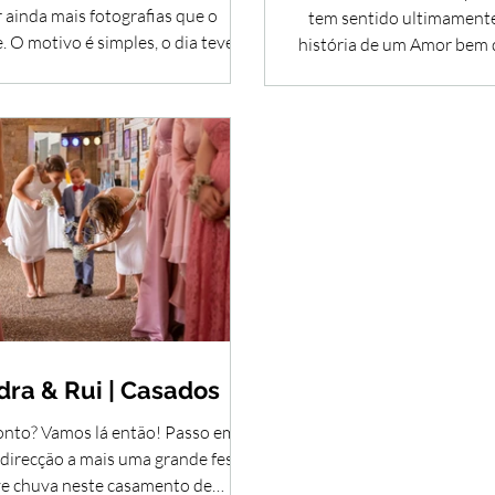
r ainda mais fotografias que o
tem sentido ultimamente
 O motivo é simples, o dia teve
história de um Amor bem 
duas festas e isso...
dias de Verão
dra & Rui | Casados
onto? Vamos lá então! Passo em
 direcção a mais uma grande festa.
e chuva neste casamento de