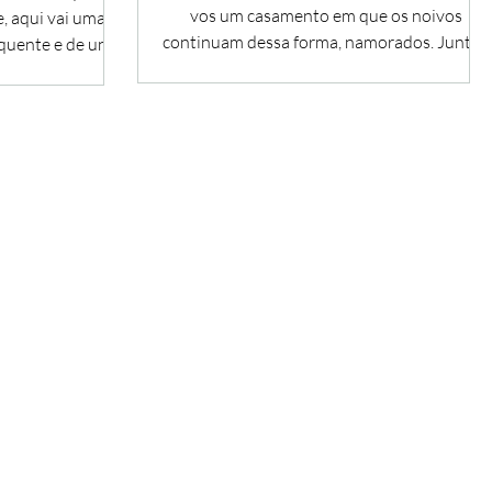
vos um casamento em que os noivos
, aqui vai uma
continuam dessa forma, namorados. Juntos
quente e de uns
há uns quantos anos,...
...